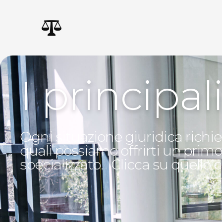
I principal
Ogni situazione giuridica richied
quali possiamo offrirti un prim
specializzato. Clicca su quello c