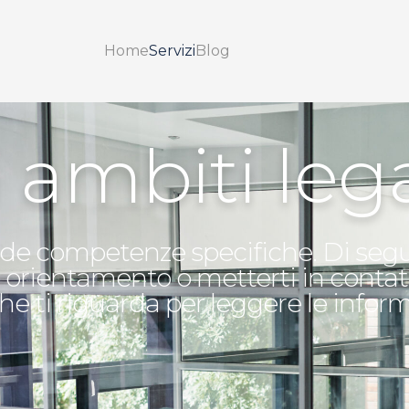
Home
Servizi
Blog
i ambiti lega
e competenze specifiche. Di seguito 
o orientamento o metterti in contat
he ti riguarda per leggere le informa