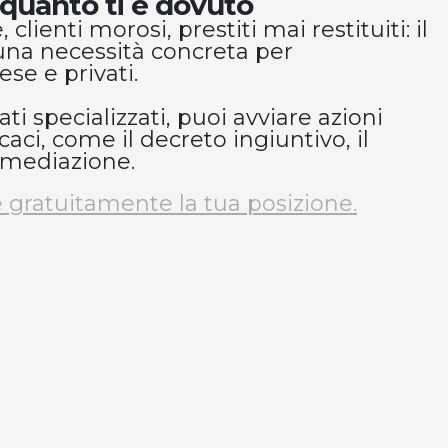
quanto ti è dovuto
lienti morosi, prestiti mai restituiti: il
 una necessità concreta per
ese e privati.
ati specializzati, puoi avviare azioni
icaci, come il decreto ingiuntivo, il
 mediazione.
re gratuitamente la tua posizione.