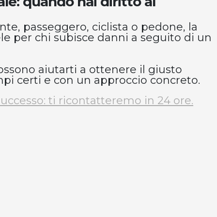
le: quando hai diritto al
te, passeggero, ciclista o pedone, la
e per chi subisce danni a seguito di un
ossono aiutarti a ottenere il giusto
pi certi e con un approccio concreto.
uccesso: ti ricontatteremo in 24 ore.