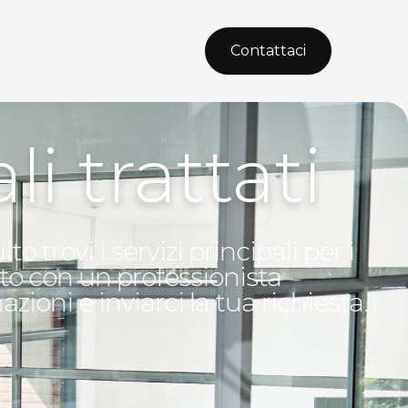
Contattaci
li trattati
trovi i servizi principali per i
to con un professionista
zioni e inviarci la tua richiesta.