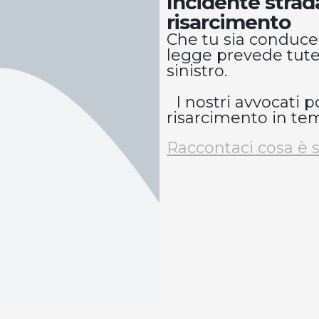
Incidente strada
risarcimento
Che tu sia conducen
legge prevede tutel
sinistro.
I nostri avvocati p
risarcimento in tem
Raccontaci cosa è s