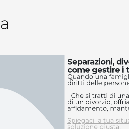
ia
Separazioni, div
come gestire i tu
Quando una famigli
diritti delle person
Che si tratti di un
di un divorzio, off
affidamento, mante
Spiegaci la tua situ
soluzione giusta.